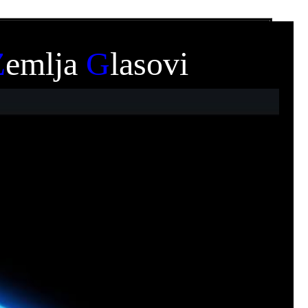
Z
emlja
G
lasovi