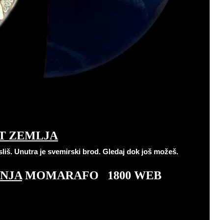
T ZEMLJA
liš.
Unutra je svemirski brod.
Gledaj dok još možeš
.
ANJA
MOMARAFO
1800 WEB