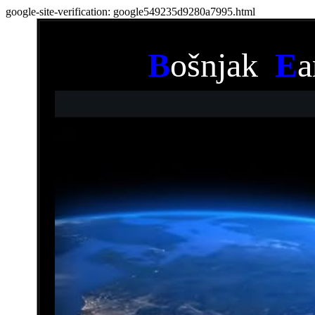
google-site-verification: google549235d9280a7995.html
B
ošnjak
E
a