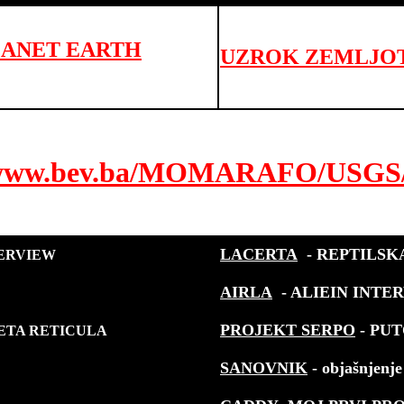
LANET EARTH
UZROK ZEMLJOT
www.bev.ba/
MOMARAFO/
USGS/
LACERTA
- REPTILSK
ERVIEW
AIRLA
- ALIEIN INTE
PROJEKT SERPO
- PUT
ZETA RETICULA
SANOVNIK
-
objašnjenje