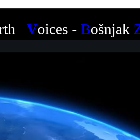
rth
V
oice
s -
B
ošnjak