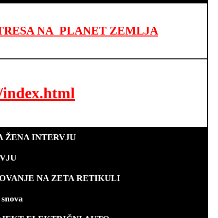
RESA NA PLANET ZEMLJA
index.html
A ŽENA INTERVJU
RVJU
OVANJE NA ZETA RETIKULI
 snova