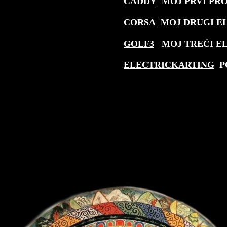
CADDY
MOJ PRVI PRO
CORSA
MOJ DRUGI EL
GOLF3
MOJ TREĆI EL
ELECTRICKARTING
PO