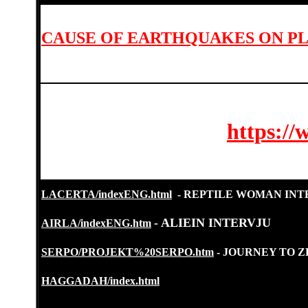
CAUSE OF EARTHQUAKES ON P
https://
LACERTA/indexENG.html
- REPTILE WOMAN INT
- ALIEIN INTERVJU
AIRLA/indexENG.htm
SERPO/PROJEKT%20SERPO.htm
- JOURNEY TO 
HAGGADAH/index.html